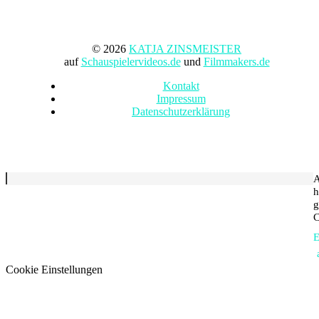
© 2026
KATJA ZINSMEISTER
auf
Schauspielervideos.de
und
Filmmakers.de
Kontakt
Impressum
Datenschutzerklärung
h
g
C
E
Cookie Einstellungen