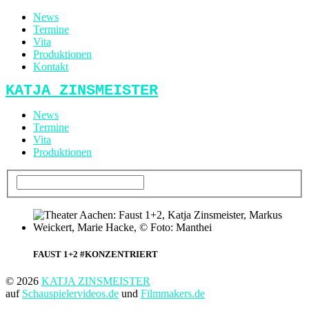
News
Termine
Vita
Produktionen
Kontakt
KATJA ZINSMEISTER
News
Termine
Vita
Produktionen
FAUST 1+2 #KONZENTRIERT
© 2026
KATJA ZINSMEISTER
auf
Schauspielervideos.de
und
Filmmakers.de